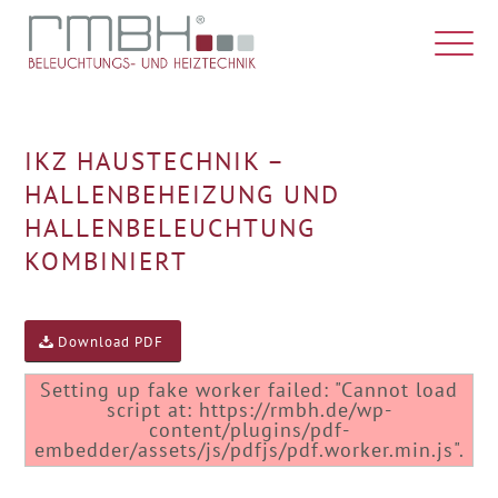
IKZ HAUSTECHNIK –
HALLENBEHEIZUNG UND
HALLENBELEUCHTUNG
KOMBINIERT
Download PDF
Setting up fake worker failed: "Cannot load
script at: https://rmbh.de/wp-
content/plugins/pdf-
embedder/assets/js/pdfjs/pdf.worker.min.js".