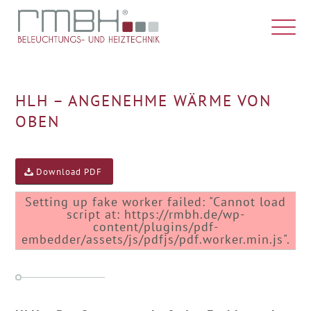
HLH – ANGENEHME WÄRME VON
OBEN
Download PDF
Setting up fake worker failed: "Cannot load
script at: https://rmbh.de/wp-
content/plugins/pdf-
embedder/assets/js/pdfjs/pdf.worker.min.js".