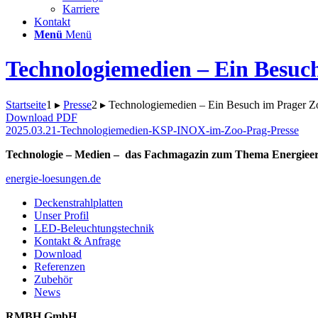
Karriere
Kontakt
Menü
Menü
Technologiemedien – Ein Besuc
Startseite
1
▸
Presse
2
▸
Technologiemedien – Ein Besuch im Prager Z
Download PDF
2025.03.21-Technologiemedien-KSP-INOX-im-Zoo-Prag-Presse
Technologie – Medien – das Fachmagazin zum Thema Energiee
energie-loesungen.de
Deckenstrahlplatten
Unser Profil
LED-Beleuchtungstechnik
Kontakt & Anfrage
Download
Referenzen
Zubehör
News
RMBH GmbH