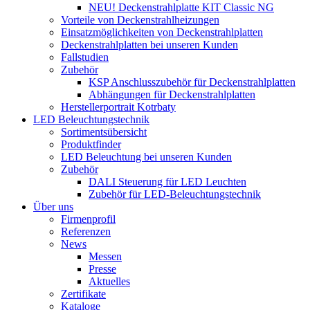
NEU! Deckenstrahlplatte KIT Classic NG
Vorteile von Deckenstrahlheizungen
Einsatzmöglichkeiten von Deckenstrahlplatten
Deckenstrahlplatten bei unseren Kunden
Fallstudien
Zubehör
KSP Anschlusszubehör für Deckenstrahlplatten
Abhängungen für Deckenstrahlplatten
Herstellerportrait Kotrbaty
LED Beleuchtungstechnik
Sortimentsübersicht
Produktfinder
LED Beleuchtung bei unseren Kunden
Zubehör
DALI Steuerung für LED Leuchten
Zubehör für LED-Beleuchtungstechnik
Über uns
Firmenprofil
Referenzen
News
Messen
Presse
Aktuelles
Zertifikate
Kataloge