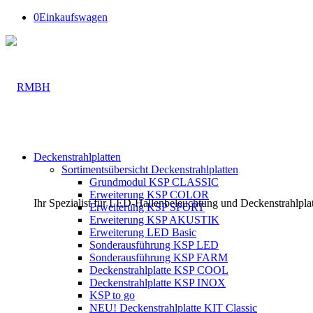
0
Einkaufswagen
Deckenstrahlplatten
Sortimentsübersicht Deckenstrahlplatten
Grundmodul KSP CLASSIC
Erweiterung KSP COLOR
Ihr Spezialist für LED-Hallenbeleuchtung und Deckenstrahlpla
Erweiterung KSP SPORT
Erweiterung KSP AKUSTIK
Erweiterung LED Basic
Sonderausführung KSP LED
Sonderausführung KSP FARM
Deckenstrahlplatte KSP COOL
Deckenstrahlplatte KSP INOX
KSP to go
NEU! Deckenstrahlplatte KIT Classic