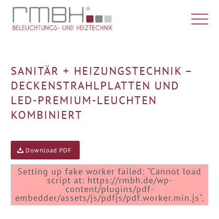
SANITÄR + HEIZUNGSTECHNIK –
DECKENSTRAHLPLATTEN UND
LED-PREMIUM-LEUCHTEN
KOMBINIERT
Download PDF
Setting up fake worker failed: "Cannot load
script at: https://rmbh.de/wp-
content/plugins/pdf-
embedder/assets/js/pdfjs/pdf.worker.min.js".