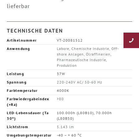
lieferbar
TECHNISCHE DATEN
Artikelnummer
VT-20081512
Anwendung
Labore, Chemische Industrie, Off-
shore Anlagen, Ölraffinerien,
Pharmazeutische Industrie,
Produktion
Leistung
37W
Spannung
220-240V AC/ 50-60 Hz
Farbtemperatur
4000K
Farbwiedergabeindex
>80
(>Ra)
LED-Lebensdauer (Ta
100.000h (L80B10), 70.000h
30°)
(L80B50)
Lichtstrom
5.143 lm
Umgebungstemperatur
-40 – + 60 °C