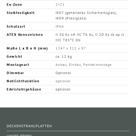
Ex-Zone
2+21
Stoßfestigkeit
IK07 (gehärtetes Sicherheitsglas),
IK09 (Plexiglass)
Schutzart
IP66
ATEX Kennzeichen
II 3G Ex nR IIC T6 Gc, II 2D Ex tb op is
IIIC T85°C Db
Maße L x B x H (mm)
1247 x 312 x 87
Gewicht
ca. 12 kg
Montageart
Anbau, Einbau, Pendelmontage
Dimmbar
Optional
Notlichtfunktion
optional
Edelstahlgehäuse
optional
DECKENSTRAHLPLATTEN
UNSER PROFIL