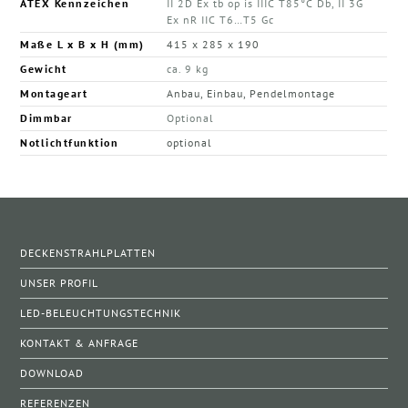
ATEX Kennzeichen
II 2D Ex tb op is IIIC T85°C Db, II 3G
Ex nR IIC T6…T5 Gc
Maße L x B x H (mm)
415 x 285 x 190
Gewicht
ca. 9 kg
Montageart
Anbau, Einbau, Pendelmontage
Dimmbar
Optional
Notlichtfunktion
optional
DECKENSTRAHLPLATTEN
UNSER PROFIL
LED-BELEUCHTUNGSTECHNIK
KONTAKT & ANFRAGE
DOWNLOAD
REFERENZEN