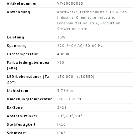
Artikelnummer
VT-20080825
Anwendung
Kraftwerke, Leichtindustrie, Öl & Gas
Industrie, Chemische Industrie,
Lebensmittelindustrie, Produktion,
Schwerindustrie
Leistung
33W
Spannung
220-240V AC/ 50-60 Hz
Farbtemperatur
4000K
Farbwiedergabeindex
>80
(>Ra)
LED-Lebensdauer (Ta
150.000h (L80B50)
25°)
Lichtstrom
5.764 lm
Umgebungstemperatur
-20 – + 70 °C
Ex-Zone
2+21
Abstrahlwinkel
30°, 60°, 90°
Stoßfestigkeit
IK10
Schutzart
IP66