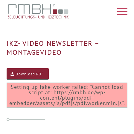
IKZ- VIDEO NEWSLETTER –
MONTAGEVIDEO
Download PDF
Setting up fake worker failed: "Cannot load
script at: https://rmbh.de/wp-
content/plugins/pdf-
embedder/assets/js/pdfjs/pdf.worker.min.js".