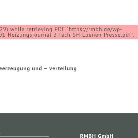
29) while retrieving PDF "https://rmbh.de/wp-
1-Heizungsjournal-3-fach-SH-Luenen-Presse.pdf".
meerzeugung und – verteilung
L
RMBH GmbH