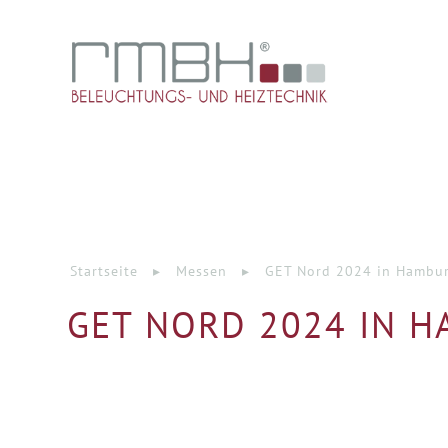
Startseite
▸
Messen
▸
GET Nord 2024 in Hambur
GET NORD 2024 IN HA