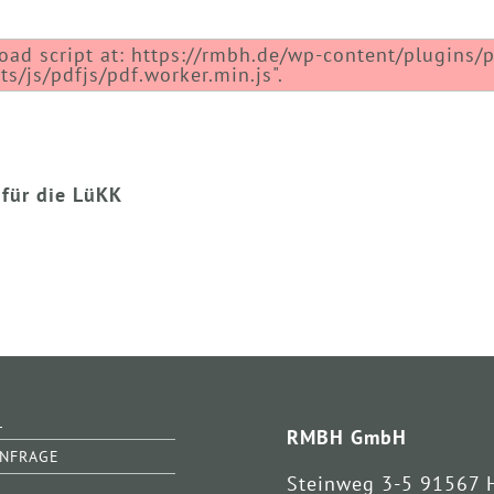
load script at: https://rmbh.de/wp-content/plugins/p
s/js/pdfjs/pdf.worker.min.js".
 für die LüKK
L
RMBH GmbH
ANFRAGE
Steinweg 3-5 91567 