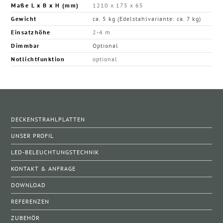
Maße L x B x H (mm)
1210 x 175 x 65
Gewicht
ca. 5 kg (Edelstahlvariante: ca. 7 kg)
Einsatzhöhe
2-4 m
Dimmbar
Optional
Notlichtfunktion
optional
DECKENSTRAHLPLATTEN
UNSER PROFIL
LED-BELEUCHTUNGSTECHNIK
KONTAKT & ANFRAGE
DOWNLOAD
REFERENZEN
ZUBEHÖR