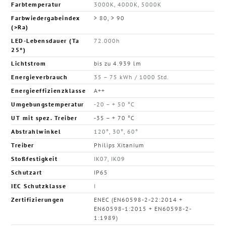
Farbtemperatur
3000K, 4000K, 5000K
Farbwiedergabeindex
> 80, > 90
(>Ra)
LED-Lebensdauer (Ta
72.000h
25°)
Lichtstrom
bis zu 4.939 lm
Energieverbrauch
35 – 75 kWh / 1000 Std.
Energieeffizienzklasse
A++
Umgebungstemperatur
-20 – + 50 °C
UT mit spez. Treiber
-35 – + 70 °C
Abstrahlwinkel
120°, 30°, 60°
Treiber
Philips Xitanium
Stoßfestigkeit
IK07, IK09
Schutzart
IP65
IEC Schutzklasse
I
Zertifizierungen
ENEC (EN60598-2-22:2014 +
EN60598-1:2015 + EN60598-2-
1:1989)