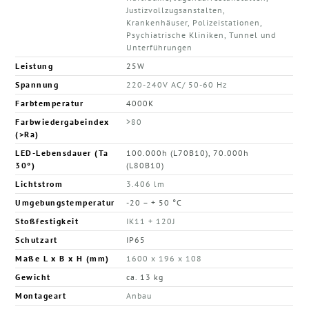
Justizvollzugsanstalten,
Krankenhäuser, Polizeistationen,
Psychiatrische Kliniken, Tunnel und
Unterführungen
Leistung
25W
Spannung
220-240V AC/ 50-60 Hz
Farbtemperatur
4000K
Farbwiedergabeindex
>80
(>Ra)
LED-Lebensdauer (Ta
100.000h (L70B10), 70.000h
30°)
(L80B10)
Lichtstrom
3.406 lm
Umgebungstemperatur
-20 – + 50 °C
Stoßfestigkeit
IK11 + 120J
Schutzart
IP65
Maße L x B x H (mm)
1600 x 196 x 108
Gewicht
ca. 13 kg
Montageart
Anbau