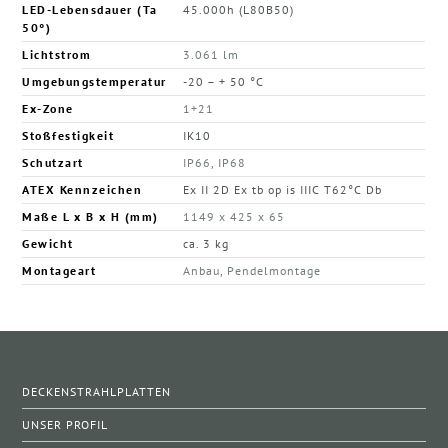
LED-Lebensdauer (Ta
45.000h (L80B50)
50°)
Lichtstrom
3.061 lm
Umgebungstemperatur
-20 – + 50 °C
Ex-Zone
1+21
Stoßfestigkeit
IK10
Schutzart
IP66, IP68
ATEX Kennzeichen
Ex II 2D Ex tb op is IIIC T62°C Db
Maße L x B x H (mm)
1149 x 425 x 65
Gewicht
ca. 3 kg
Montageart
Anbau, Pendelmontage
DECKENSTRAHLPLATTEN
UNSER PROFIL